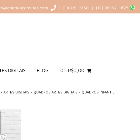
to@criativaconvites.com
(11) 4319-2150 | (11) 96162-1875
ES DIGITAIS
BLOG
0
-
R$
0,00
>
ARTES DIGITAIS
>
QUADROS ARTES DIGITAIS
>
QUADROS INFANTIL