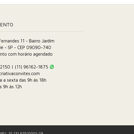
MENTO
ernandes 11 - Bairro Jardim
ré - SP - CEP 09090-740
nto com horário agendado
-2150 | (11) 96162-1875
riativaconvites.com
a a sexta das 9h às 18h
s 9h às 12h
 CNPJ: 15.231.675/0001-19