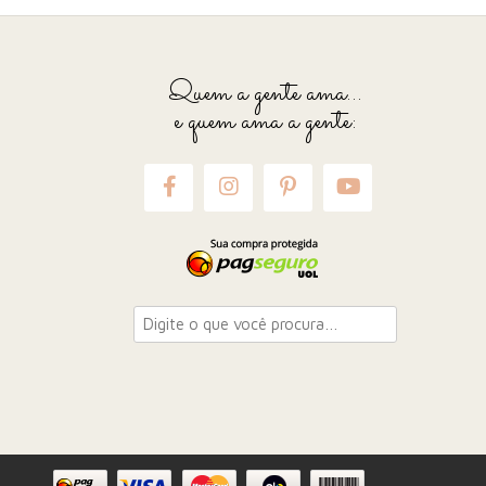
Quem a gente ama...
e quem ama a gente: