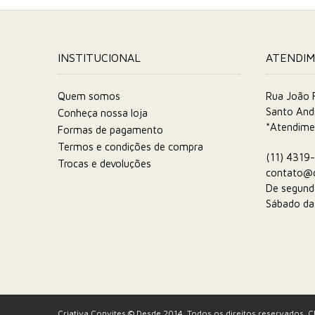
INSTITUCIONAL
ATENDI
Quem somos
Rua João F
Santo And
Conheça nossa loja
*Atendime
Formas de pagamento
Termos e condições de compra
(11) 4319
Trocas e devoluções
contato@c
De segund
Sábado da
Criativa Convites © Desde 2014. Todos os direitos reservados.