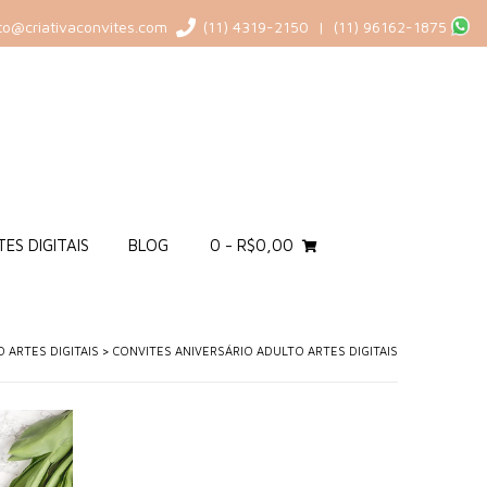
to@criativaconvites.com
(11) 4319-2150 | (11) 96162-1875
ES DIGITAIS
BLOG
0
-
R$
0,00
 ARTES DIGITAIS
>
CONVITES ANIVERSÁRIO ADULTO ARTES DIGITAIS