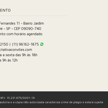
MENTO
ernandes 11 - Bairro Jardim
ré - SP - CEP 09090-740
nto com horário agendado
-2150 | (11) 96162-1875
riativaconvites.com
a a sexta das 9h às 18h
s 9h às 12h
 CNPJ: 15.231.675/0001-19
autoria e a cópia não autorizada caracteriza crime de plágio e estará sujeita