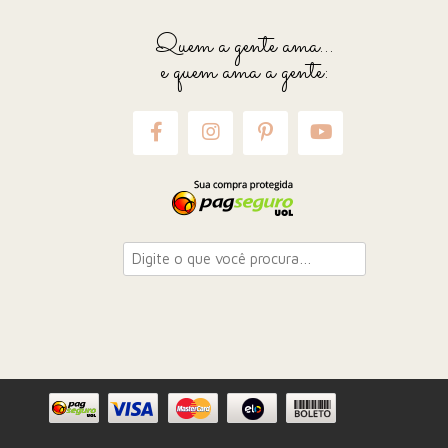
Quem a gente ama...
e quem ama a gente: