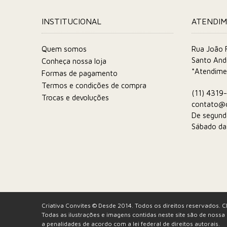
INSTITUCIONAL
ATENDI
Quem somos
Rua João F
Santo And
Conheça nossa loja
*Atendime
Formas de pagamento
Termos e condições de compra
(11) 4319
Trocas e devoluções
contato@c
De segund
Sábado da
Criativa Convites © Desde 2014. Todos os direitos reservados.
Todas as ilustrações e imagens contidas neste site são de nossa 
a penalidades de acordo com a lei federal de direitos autorais.