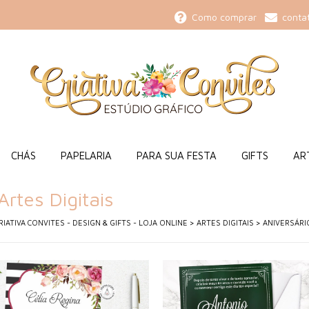
Como comprar
conta
CHÁS
PAPELARIA
PARA SUA FESTA
GIFTS
ART
Artes Digitais
RIATIVA CONVITES - DESIGN & GIFTS - LOJA ONLINE
>
ARTES DIGITAIS
>
ANIVERSÁRIO