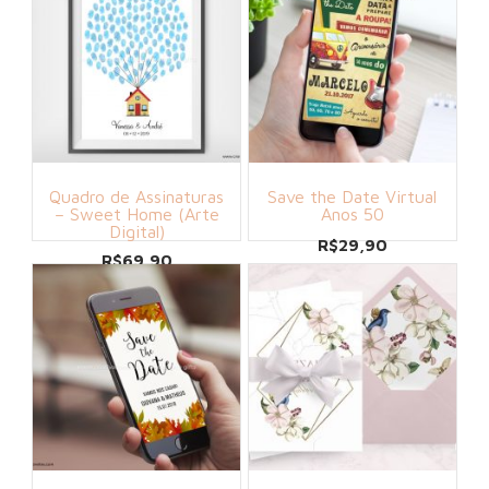
Quadro de Assinaturas
Save the Date Virtual
– Sweet Home (Arte
Anos 50
Digital)
R$
29,90
R$
69,90