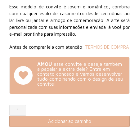
Esse modelo de convite é jovem e romântico, combina
com qualquer estilo de casamento: desde cerimônias ao
lar livre ou jantar e almoço de comemoração! A arte será
personalizada com suas informações e enviada á você por
e-mail prontinha para impressão.
Antes de comprar leia com atenção:
TERMOS DE COMPRA
AMOU
esse convite e deseja também
a papelaria extra dele? Entre em
contato conosco e vamos desenvolver
tudo combinando com o design de seu
convite!
Convite
de
Adicionar ao carrinho
Casamento
Alegria
(Arte