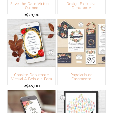
Save the Date Virtual –
Design Exclusivo
Outono
Debutante
R$
29,90
Convite Debutante
Papelaria de
Virtual A Bela e a Fera
Casamento
R$
45,00